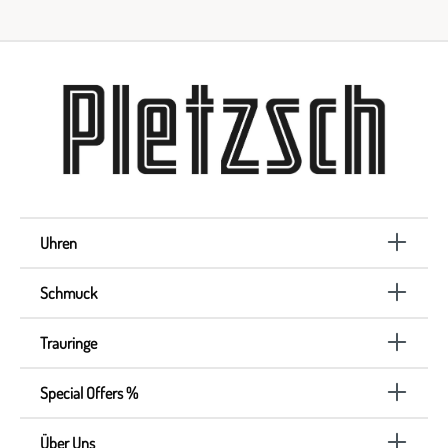
Uhren
Schmuck
Trauringe
Special Offers %
Über Uns