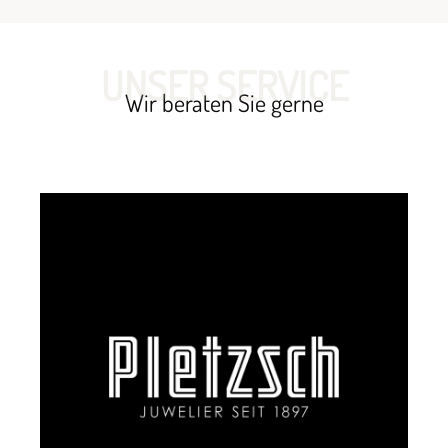
UNSER SERVICE
Wir beraten Sie gerne