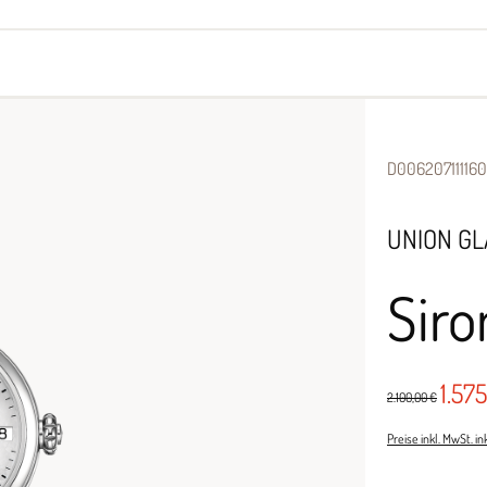
yes
Armbänder
Halsschmuck
D00620711116
UNION G
Sir
1.57
2.100,00 €
Preise inkl. MwSt. i