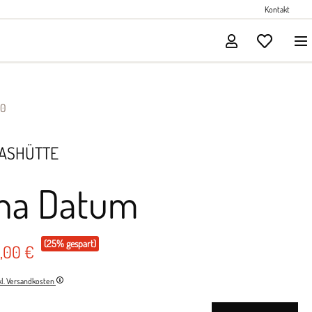
Perlenschmuck
Kontakt
Solitärschmuck
00
LASHÜTTE
ona Datum
(25% gespart)
5,00 €
nkl. Versandkosten