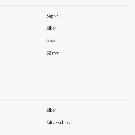
Saphir
silber
5 bar
32 mm
silber
Faltverschluss