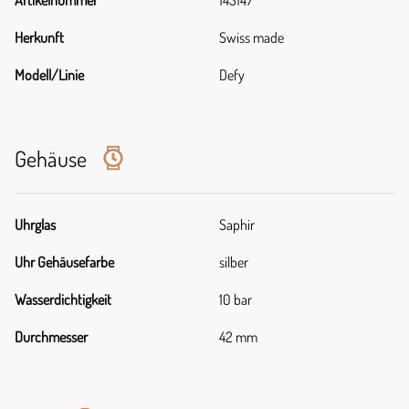
Artikelnummer
143147
Herkunft
Swiss made
Modell/Linie
Defy
Gehäuse
Uhrglas
Saphir
Uhr Gehäusefarbe
silber
Wasserdichtigkeit
10 bar
Durchmesser
42 mm