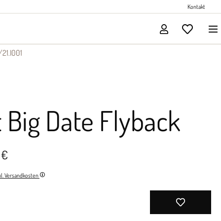
Perlenschmuck
Kontakt
Solitärschmuck
21.I001
t Big Date Flyback
 €
nkl. Versandkosten