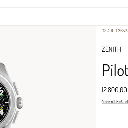
yes
Armbänder
Halsschmuck
03.4000.3652/
ZENITH
Pilo
12.800,00
Preise inkl. MwSt. i