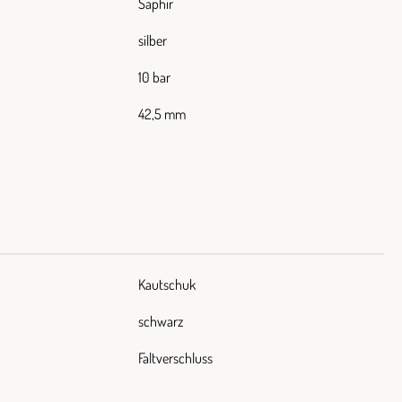
Saphir
silber
10 bar
42,5 mm
Kautschuk
schwarz
Faltverschluss