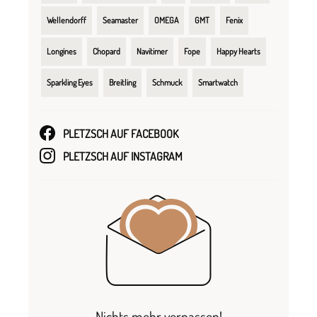
Wellendorff
Seamaster
OMEGA
GMT
Fenix
Longines
Chopard
Navitimer
Fope
Happy Hearts
Sparkling Eyes
Breitling
Schmuck
Smartwatch
PLETZSCH AUF FACEBOOK
PLETZSCH AUF INSTAGRAM
Nichts mehr verpassen!